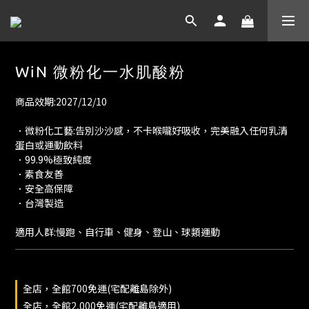
WiN 微粉化一水肌酸粉
商品效期:2027/12/10
．微粉化工藝:告別沙沙感，不卡喉嚨好吸收，完美融入任何乳清
蛋白或運動飲料
．99.9%極致純度
．素食友善
．安全高保障
．台灣製造
適用人群:慢跑、自行車、健身、登山、球類運動
全店，全館700免運(宅配離島除外)
全店，全館2,000免運(宅配離島適用)