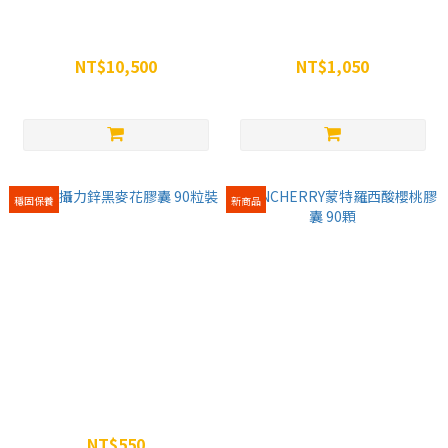
威特-濃縮甜菜根汁 350g -35罐
威特-濃縮甜菜根汁 350g -三罐
組
組
NT$10,500
NT$1,050
NT$13,965
NT$1,197
穩固保養
新商品
WiN 攝力鋅黑麥花膠囊 90粒裝
WiNCHERRY蒙特羅西酸櫻桃膠
囊 90顆
NT$550