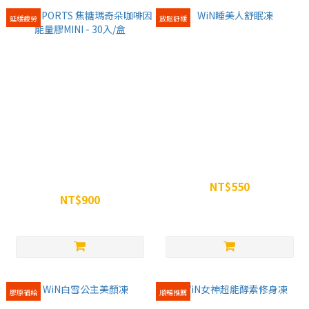
延緩疲勞
放鬆舒緩
WiNSPORTS 焦糖瑪奇朵咖啡
WiN睡美人舒眠凍
因能量膠MINI - 30入/盒
NT$550
NT$900
NT$600
NT$960
膠原補給
順暢推薦