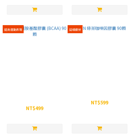
提高運動表現
延緩疲勞
WiN 支鏈胺基酸膠囊 (BCAA)
WiN 綠茶咖啡因膠囊 90顆
90顆
NT$599
NT$499
NT$650
NT$550