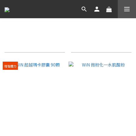
【新商品】專區
商品排序
每頁顯示 24 個
增強體力
WiN 超越瑪卡膠囊 90顆
WiN 微粉化一水肌酸粉