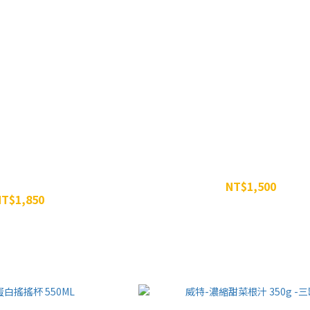
膠*1盒 + WiN MINI焦糖瑪奇朵
五嶺高山組合包
 WiN MINI電解質膠*15入
NT$1,500
NT$1,850
NT$1,629
NT$2,100