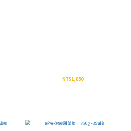
電解質 蛋白 酸櫻桃汁 組合
NT$1,850
NT$2,597