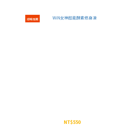
順暢推薦
WiN女神超能酵素修身凍
NT$550
NT$600