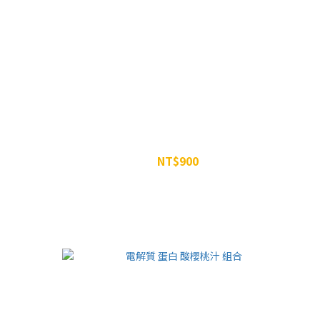
啡因膠*15入
WiNSPORTS 焦糖瑪奇朵咖啡因能量膠MINI - 30入/
盒
NT$900
NT$960