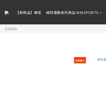
【新商品】專區
威特運動系列商品 WiNSPORTS
全部商品
全部商品
【新商品】專區
【精選組合】WiN粉享優
增強體力
惠
威特運動系列商品
WiNSPORTS
週邊商品 ❙ 智慧自行車燈
➠ENFITNIX
週邊商品 ❙ 水壺系列