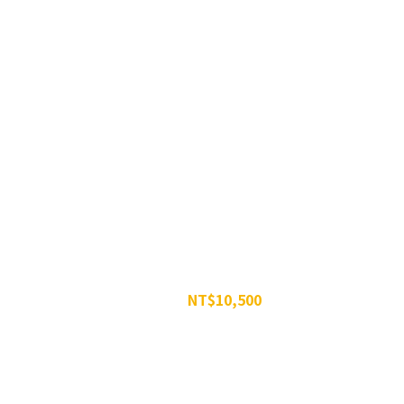
罐組
威特-濃縮甜菜根汁 350g -35罐組
NT$10,500
NT$13,965