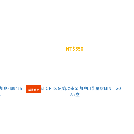
WiN 攝力鋅黑麥花膠囊 90粒裝
NT$550
NT$650
延緩疲勞