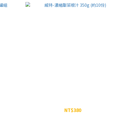
罐組
威特-濃縮甜菜根汁 350g (約10份)
NT$380
NT$399