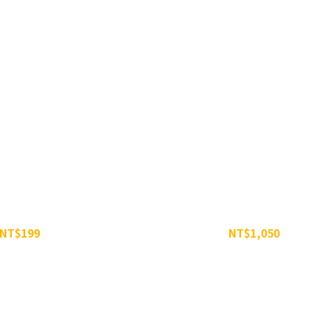
蛋白搖搖杯 550ML
威特-濃縮甜菜根汁 350g -三
NT$199
NT$1,050
NT$250
NT$1,197