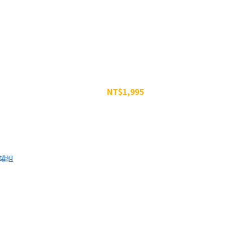
罐組
威特-濃縮甜菜根汁 350g -六罐組
NT$1,995
NT$2,394