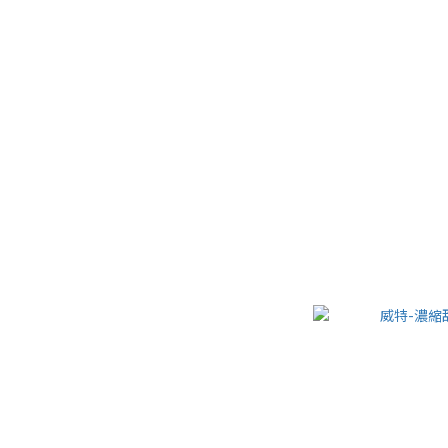
週邊商品 ❙ 水壺系列
威特⚡精選商品
威特-濃縮甜菜