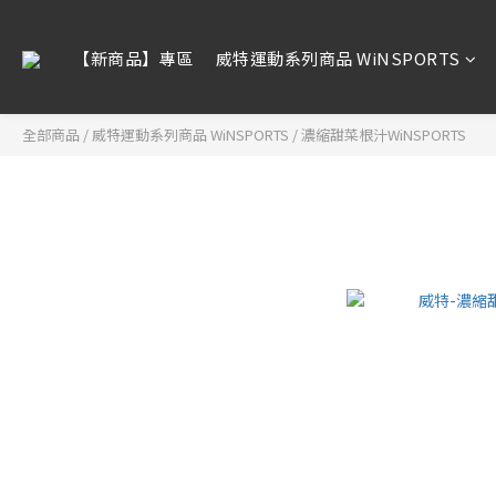
【新商品】專區
威特運動系列商品 WiNSPORTS
全部商品
/
威特運動系列商品 WiNSPORTS
/
濃縮甜菜根汁WiNSPORTS
濃縮甜菜根汁WI
【新商品】專區
【精選組合】WiN粉享優
惠
威特運動系列商品
WiNSPORTS
週邊商品 ❙ 智慧自行車燈
➠ENFITNIX