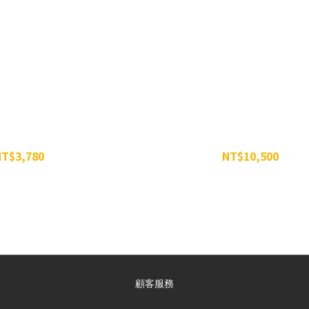
根汁 350g -12罐組
威特-濃縮甜菜根汁 350g -35
NT$3,780
NT$10,500
NT$4,788
NT$13,965
顧客服務