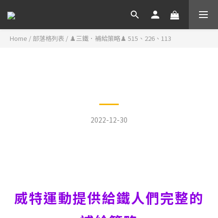
Home
/
部落格列表
/
♟️三鐵．補給策略♟️ 515、226、113
♟️三鐵．補給策略♟️ 515、
226、113
2022-12-30
熱愛三鐵的🚵🏃🏊鐵人們，挑戰
自我的時間即將開始
威特運動提供給鐵人們完整的