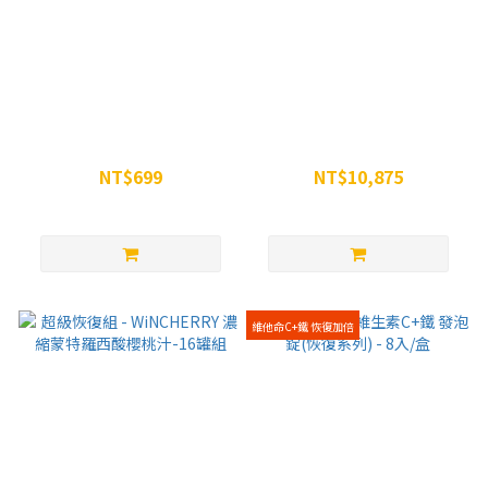
WiN 紅景天複方膠囊
超級恢復組2 - WiNCHERRY
(RHODIOLA ROSEA) 90顆
濃縮蒙特羅西酸櫻桃汁*25罐
NT$699
NT$10,875
NT$750
NT$13,750
維他命C+鐵 恢復加倍