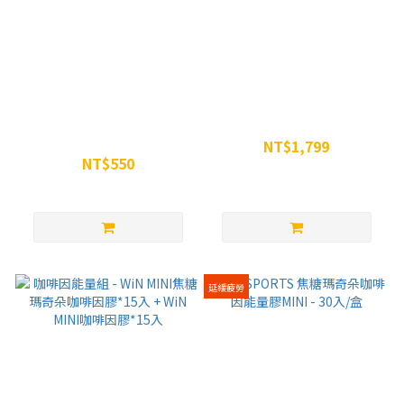
WiN 攝力鋅黑麥花膠囊 90粒
李廷威組合包
裝
NT$1,799
NT$550
NT$2,197
NT$650
延緩疲勞