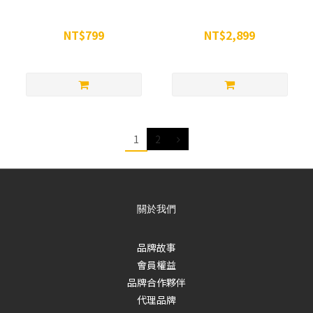
WiNCHERRY蒙特羅西酸櫻桃
WiNCHERRY 濃縮蒙特羅西酸
膠囊 90顆
櫻桃汁-六罐組
NT$799
NT$2,899
NT$850
NT$3,300
1
2
關於我們
品牌故事
會員權益
品牌合作夥伴
代理品牌