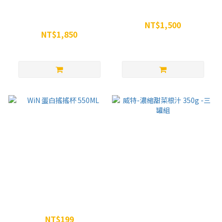
雙效大組合 - WiN雙效膠*1盒
五嶺高山組合包
+ WiN MINI焦糖瑪奇朵咖啡因
NT$1,500
膠*15入 + WiN MINI電解質膠
NT$1,850
NT$1,629
*15入
NT$2,100
WiN 蛋白搖搖杯 550ML
威特-濃縮甜菜根汁 350g -三
罐組
NT$199