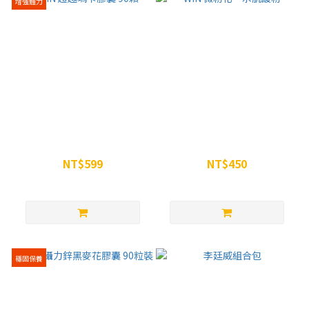
增強體力
WiN 超越瑪卡膠囊 90顆
WiN 微粉化一水肌酸粉
NT$599
NT$450
NT$680
NT$499
穩固保養