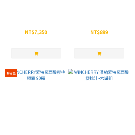
超級恢復組 - WiNCHERRY 濃
WINSPORTS 維生素C+鐵 發
縮蒙特羅西酸櫻桃汁-16罐組
泡錠(恢復系列) - 8入/盒
NT$7,350
NT$899
NT$8,800
NT$1,200
新商品