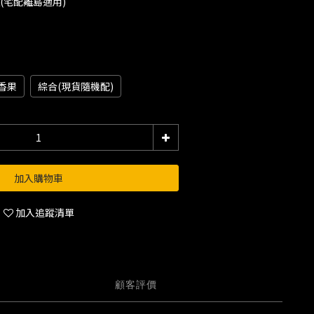
運(宅配離島適用)
香果
綜合(現貨隨機配)
加入購物車
加入追蹤清單
顧客評價