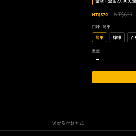
全店，全館2,000免
NT$630
NT$570
口味
: 莓果
莓果
檸檬
百
數量
送貨及付款方式