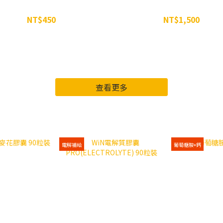
WiN 微粉化一水肌酸粉
五嶺高山組合包
NT$450
NT$1,500
NT$499
NT$1,629
查看更多
運動/日常 營養補充品
電解補給
葡萄糖胺+鈣