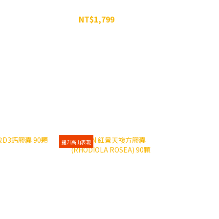
李廷威組合包
NT$1,799
NT$2,197
提升高山表現