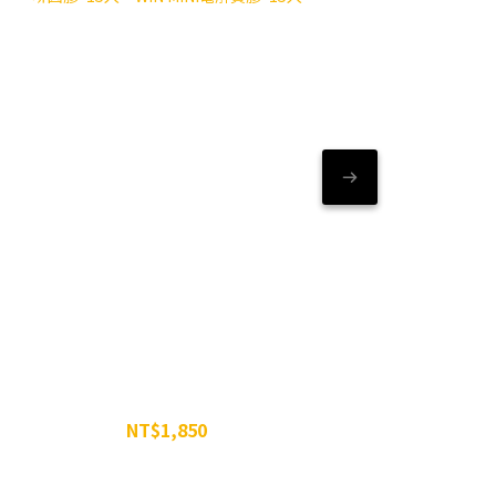
大組合 - WiN雙效膠*1盒 + WiN MINI焦糖瑪奇朵咖啡
咖啡因能量組 - W
因膠*15入 + WiN MINI電解質膠*15入
NT$1,850
NT$2,100