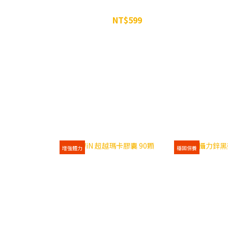
WiN 超越瑪卡膠囊 90顆
NT$599
NT$680
增強體力
穩固保養