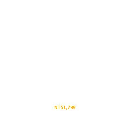
李廷威組合包
雙效
NT$1,799
NT$2,197