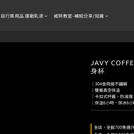
自行車用品 運動乳液
威特教室-補給分享/知識
JAVY COFFE
身杯
｜304食用級不鏽鋼
｜雙層真空保溫
｜卡扣式杯蓋、防潑濺
｜保溫6小時、保冰6
全店，全館700免運(