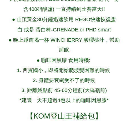
含400硝酸鹽) 一直持續到比賽當天!!
● 山頂黃金30分鐘迅速飲用
REGO快速恢復蛋
白
或是 蛋白棒-
GRENADE
or
PHD smart
● 晚上睡前喝一杯
WINCHERRY 酸櫻桃汁
，幫助
睡眠
●
咖啡因黑膠
食用時機:
1. 西寶國小，即將開始爬坡變困難的時候
2. 身體要衰竭受不了的時候
3. 距離終點前 45-60分鐘前(大禹嶺前)
*建議一天不超過4包以上的咖啡因黑膠*
【KOM登山王補給包】