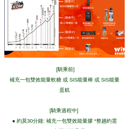
[騎乘前]
補充一包
雙效能量軟糖
或
SiS能量棒 或 SiS能量
蛋糕
[騎乘過程中]
● 約莫30分鐘: 補充一包
雙效能量膠
*整趟約需