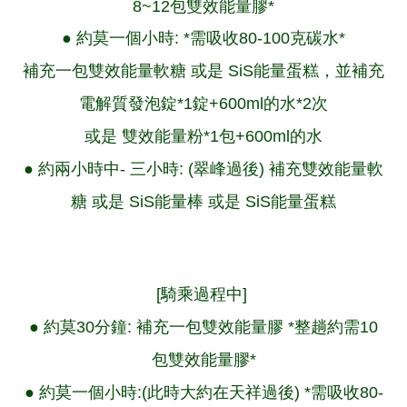
8~12包雙效能量膠*
● 約莫一個小時: *需吸收80-100克碳水*
補充一包
雙效能量軟糖
或是 SiS能量蛋糕，並補充
電解質發泡錠
*1錠+
600ml
的水*2次
或是
雙效能量粉
*1包+600ml的水
● 約兩小時中- 三小時: (翠峰過後) 補充
雙效能量軟
糖
或是 SiS能量棒 或是 SiS能量蛋糕
[騎乘過程中]
● 約莫30分鐘: 補充一包
雙效能量膠
*整趟約需10
包雙效能量膠*
● 約莫一個小時:(此時大約在天祥過後) *需吸收80-