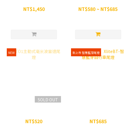
雷達尾燈（支援藍芽連
藍芽圖形尾燈（經典款/遙
結）
控款）
NT$1,450
NT$580 ~ NT$685
NT$1,499
NT$699
NEW
新上市 智慧藍芽尾燈
SOLD OUT
RTO1主動式毫米波雷達尾
【ENFITNIX】XliteBT-智
燈
慧藍芽自行車尾燈
NT$520
NT$685
NT$550
NT$699