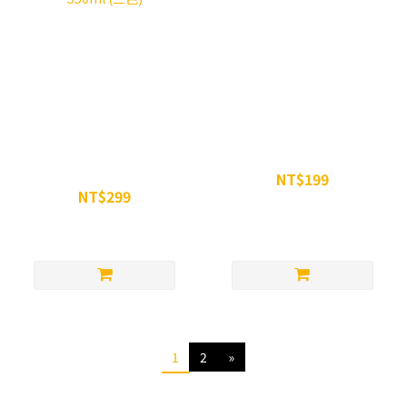
SiS Team INEOS Fly水壺
SiS 蛋白雪克杯 700ML
550ml (三色)
NT$199
NT$299
NT$250
NT$350
1
2
»