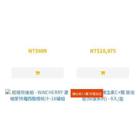
WiN 紅景天複方膠囊
超級恢復組2 - WiNCHERRY
(RHODIOLA ROSEA) 90顆
濃縮蒙特羅西酸櫻桃汁*25罐
NT$699
NT$10,875
NT$750
NT$13,750
維他命C+鐵 恢復加倍