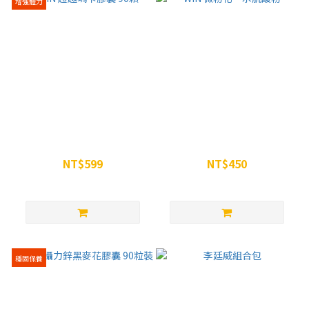
增強體力
WiN 超越瑪卡膠囊 90顆
WiN 微粉化一水肌酸粉
NT$599
NT$450
NT$680
NT$499
穩固保養