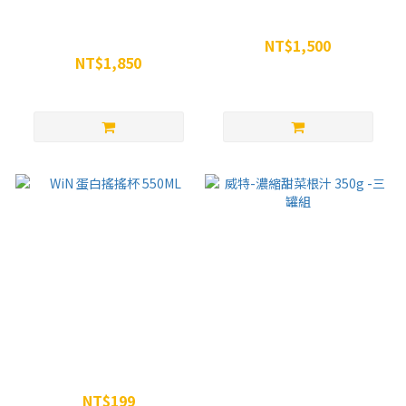
雙效大組合 - WiN雙效膠*1盒
五嶺高山組合包
+ WiN MINI焦糖瑪奇朵咖啡因
NT$1,500
膠*15入 + WiN MINI電解質膠
NT$1,850
NT$1,629
*15入
NT$2,100
WiN 蛋白搖搖杯 550ML
威特-濃縮甜菜根汁 350g -三
罐組
NT$199