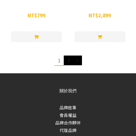
WiNCHERRY蒙特羅西酸櫻桃
WiNCHERRY 濃縮蒙特羅西酸
膠囊 90顆
櫻桃汁-六罐組
NT$799
NT$2,899
NT$850
NT$3,300
1
2
關於我們
品牌故事
會員權益
品牌合作夥伴
代理品牌