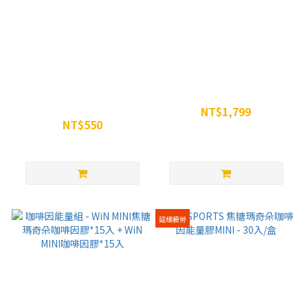
WiN 攝力鋅黑麥花膠囊 90粒
李廷威組合包
裝
NT$1,799
NT$550
NT$2,197
NT$650
延緩疲勞