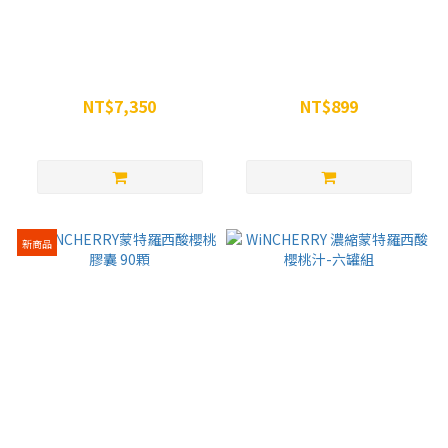
超級恢復組 - WiNCHERRY 濃
WINSPORTS 維生素C+鐵 發
縮蒙特羅西酸櫻桃汁-16罐組
泡錠(恢復系列) - 8入/盒
NT$7,350
NT$899
NT$8,800
NT$1,200
新商品