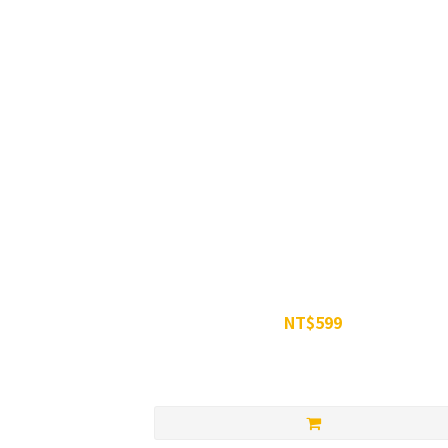
WiN 超越瑪卡膠囊 90顆
NT$599
NT$680