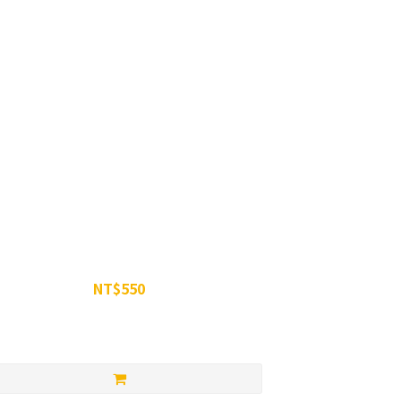
WiN 攝力鋅黑麥花膠囊 90粒裝
NT$550
NT$650