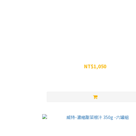
威特-濃縮甜菜根汁 350g -三罐組
NT$1,050
NT$1,197