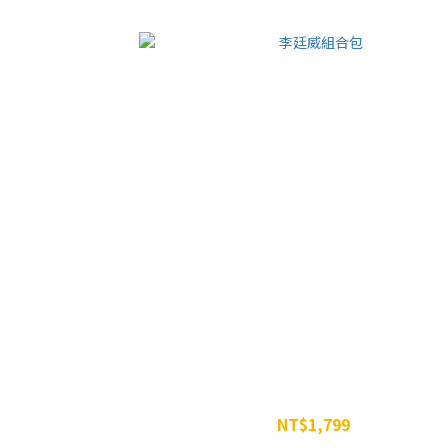
李廷威組合包
NT$1,799
NT$2,197