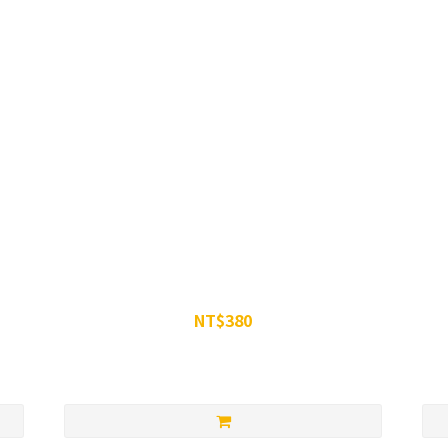
威特-濃縮甜菜根汁 350g (約10份)
NT$380
NT$399