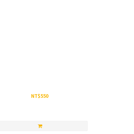
WiN睡美人舒眠凍
NT$550
NT$600