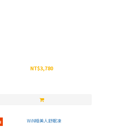
威特-濃縮甜菜根汁 350g -12罐組
NT$3,780
NT$4,788
緩