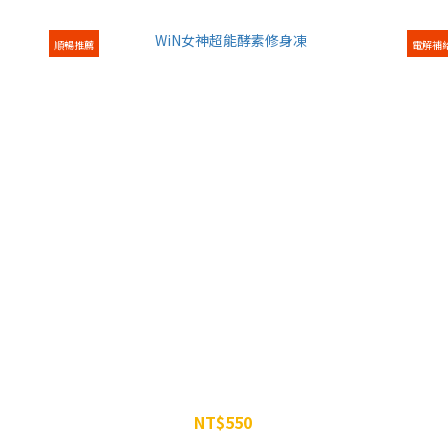
順暢推薦
電解補
WiN女神超能酵素修身凍
NT$550
NT$600