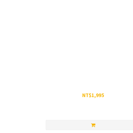
威特-濃縮甜菜根汁 350g -六罐組
NT$1,995
NT$2,394