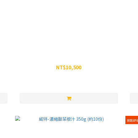
威特-濃縮甜菜根汁 350g -35罐組
NT$10,500
NT$13,965
放鬆舒