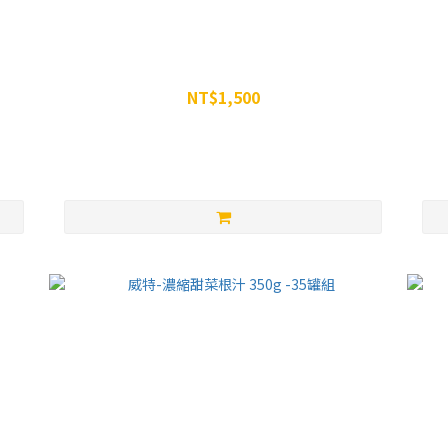
瑪奇朵咖
五嶺高山組合包
NT$1,500
NT$1,629