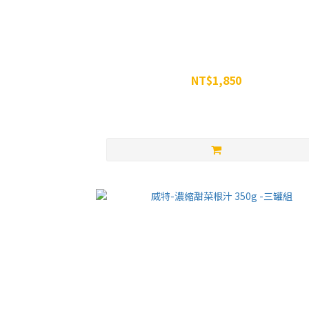
雙效大組合 - WiN雙效膠*1盒 + WiN MINI焦糖
啡因膠*15入 + WiN MINI電解質膠*15入
NT$1,850
NT$2,100