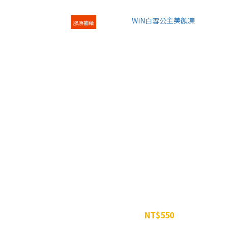
膠原補給
WiN白雪公主美顏凍
NT$550
NT$600