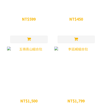
WiN 超越瑪卡膠囊 90顆
WiN 微粉化一水肌酸粉
NT$599
NT$450
NT$680
NT$499
五嶺高山組合包
李廷威組合包
NT$1,500
NT$1,799