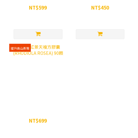
粒裝
NT$599
NT$450
NT$699
NT$500
提升高山表現
WiN 紅景天複方膠囊
(RHODIOLA ROSEA) 90顆
NT$699
NT$750