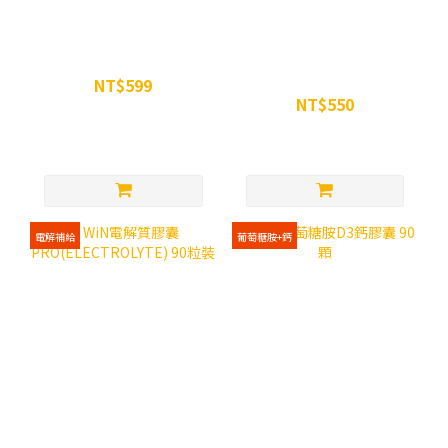
WiN 超越瑪卡膠囊 90顆
WiN 攝力鋅黑麥花膠囊 90
粒裝
NT$599
NT$550
NT$680
NT$650
電解補給
葡萄糖胺+鈣
WiN電解質膠囊
WiN 葡萄糖胺D3鈣膠囊 90
PRO(ELECTROLYTE) 90
顆