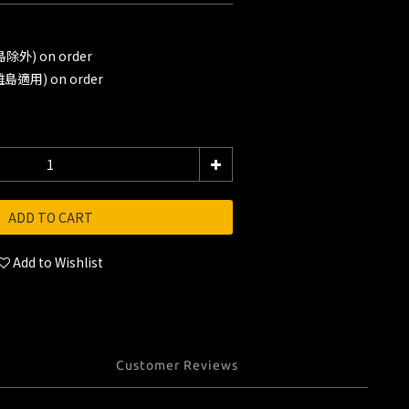
外) on order
適用) on order
ADD TO CART
Add to Wishlist
Customer Reviews