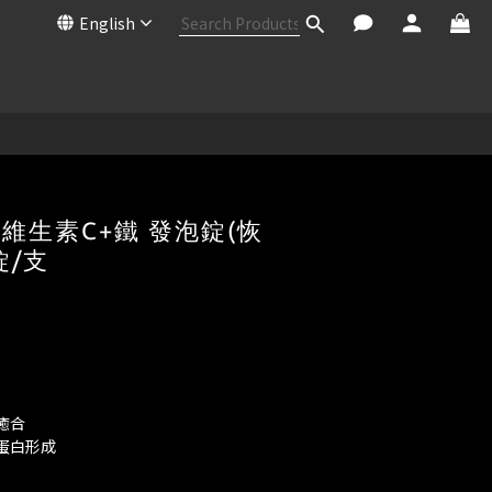
English
S 維生素C+鐵 發泡錠(恢
錠/支
癒合
蛋白形成