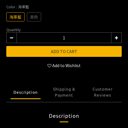
Color
: 海軍藍
海軍藍
黑色
Quantity
ADD TO CART
Add to Wishlist
Shipping &
Customer
Description
Payment
Reviews
Description