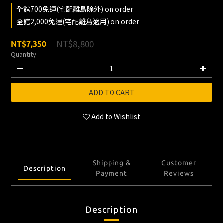
全館700免運(宅配離島除外) on order
全館2,000免運(宅配離島適用) on order
NT$8,800
NT$7,350
Quantity
ADD TO CART
Add to Wishlist
Shipping &
Customer
Description
Payment
Reviews
Description