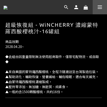
超級恢復組 - WiNCHERRY 濃縮蒙特
羅西酸櫻桃汁-16罐組
商品效期
2028.04.20~
◆此組合因重量限制無法使用超商取件，僅限宅配物流、或自取
◆
▲來自美國的蒙特羅西酸櫻桃，全程冷鏈運送至台灣製造包裝。
▲幫助消化、輔助恢復、營養補給、輔佐睡眠，適合每天補充。
▲由蒙特羅西酸櫻桃濃縮製成。
▲堅持零添加、無加糖、無麩質、純素食。
▲一瓶約含1500顆酸櫻桃，共約16份。