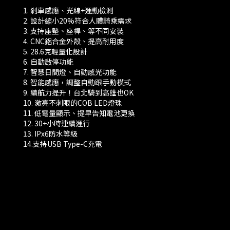
1. 剎車感應、光線+運動檢測
2. 設計縮小20%符合人體騎乘需求
3. 支持座墊、座桿、等不同安裝
4. CNC鋁合金外殼、提高耐用度
5. 28.6克輕量化設計
6. 自動啟停功能
7. 智慧日間燈、自動感光功能
8. 智能感應，調整自動跟手動模式
9. 續航力提升！台北騎到高雄也OK
10. 激亮不刺眼的COB LED燈珠
11. 低電量顯示、提早告知電池更換
12. 30+小時連續運行
13. IPx6防水等級
14.支持USB Type-C充電