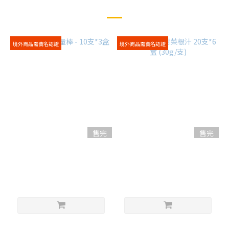
您可能喜歡...
境外商品需實名認證
境外商品需實名認證
售完
售完
威贏 燕麥能量棒 - 10支*3盒
威贏 - 濃縮甜菜根汁 20支*6
盒 (30g/支)
NT$1,050
NT$3,800