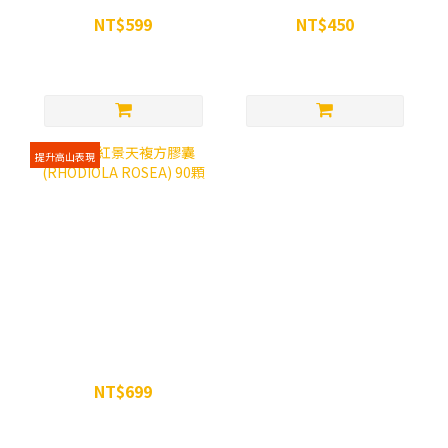
粒裝
NT$599
NT$450
NT$699
NT$500
提升高山表現
WiN 紅景天複方膠囊
(RHODIOLA ROSEA) 90顆
NT$699
NT$750