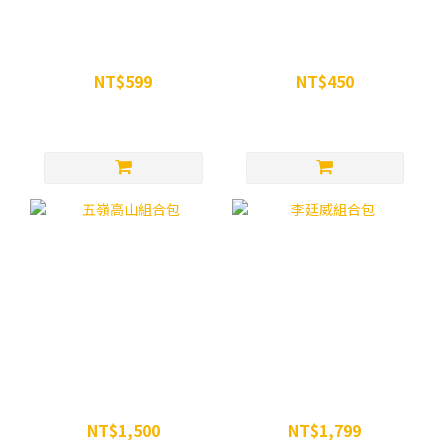
WiN 超越瑪卡膠囊 90顆
WiN 微粉化一水肌酸粉
NT$599
NT$450
NT$680
NT$499
五嶺高山組合包
李廷威組合包
NT$1,500
NT$1,799