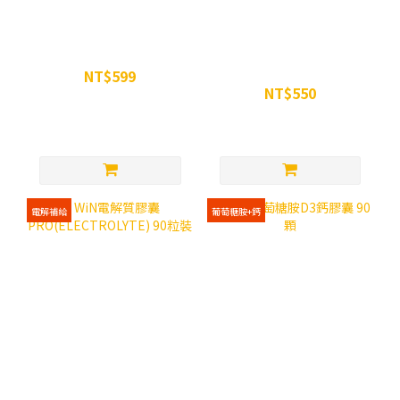
WiN 超越瑪卡膠囊 90顆
WiN 攝力鋅黑麥花膠囊 90
粒裝
NT$599
NT$550
NT$680
NT$650
電解補給
葡萄糖胺+鈣
WiN電解質膠囊
WiN 葡萄糖胺D3鈣膠囊 90
PRO(ELECTROLYTE) 90
顆